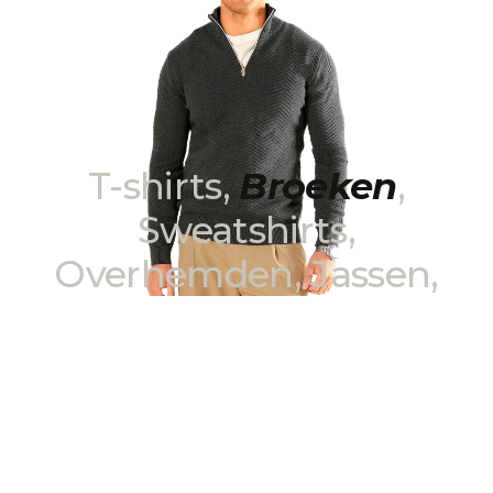
T-shirts
,
Broeken
,
Sweatshirts
,
Overhemden
,
Jassen
,
Truien
,
Polo's
.