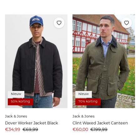
Nieuw
Nieuw
50% korting
70% korting
Jack & Jones
Jack & Jones
Dover Worker Jacket Black
Clint Waxed Jacket Canteen
Aanbiedingsprijs
Prijs
Aanbiedingsprijs
Prijs
€34,99
€69,99
€60,00
€199,99