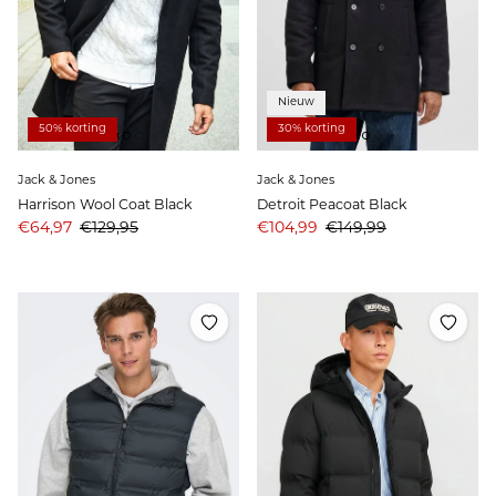
Nieuw
50% korting
30% korting
Jack & Jones
Jack & Jones
Harrison Wool Coat Black
Detroit Peacoat Black
Aanbiedingsprijs
Prijs
Aanbiedingsprijs
Prijs
€64,97
€129,95
€104,99
€149,99