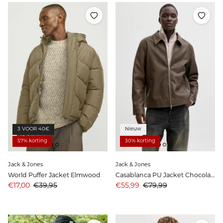
3 VOOR 40€
Nieuw
57% korting
30% korting
Jack & Jones
Jack & Jones
World Puffer Jacket Elmwood
Casablanca PU Jacket Chocolate Brown
Aanbiedingsprijs
Prijs
Aanbiedingsprijs
Prijs
€17,00
€39,95
€55,99
€79,99