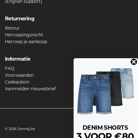
(English support)
Returnering
Retour
Herroepingsrecht
Herroep je aankoop
Informatie
FAQ
Voorwaarden
Cadeaubon
Aanmelden nieuwsbrief
DENIM SHORTS
© 2026
2trendy.be
.
3 VOOR €80