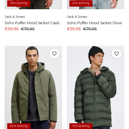
25% korting
25% korting
Jack & Jones
Jack & Jones
Soho Puffer Hood Jacket Castlerock
Soho Puffer Hood Jacket Dove
Aanbiedingsprijs
Prijs
Aanbiedingsprijs
Prijs
€59,96
€79,95
€59,96
€79,95
50% korting
72% korting