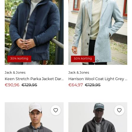
30% korting
50% korting
Jack & Jones
Jack & Jones
Keen Stretch Parka Jacket Dark Navy
Harrison Wool Coat Light Grey Melange
Aanbiedingsprijs
Prijs
Aanbiedingsprijs
Prijs
€90,96
€129,95
€64,97
€129,95