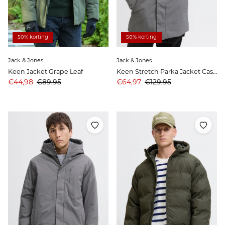
50% korting
50% korting
Jack & Jones
Jack & Jones
Keen Jacket Grape Leaf
Keen Stretch Parka Jacket Castlerock
Aanbiedingsprijs
Prijs
Aanbiedingsprijs
Prijs
€44,98
€89,95
€64,97
€129,95