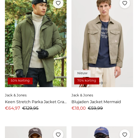
Nieuw
50% korting
70% korting
Jack & Jones
Jack & Jones
Keen Stretch Parka Jacket Grape Leaf
Blujaden Jacket Mermaid
Aanbiedingsprijs
Prijs
Aanbiedingsprijs
Prijs
€64,97
€129,95
€18,00
€59,99