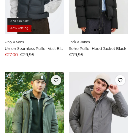
3 VOOR 40€
43% korting
Only & Sons
Jack & Jones
Union Seamless Puffer Vest Black
Soho Puffer Hood Jacket Black
Aanbiedingsprijs
Prijs
Prijs
€17,00
€29,95
€79,95