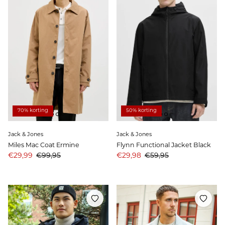
70% korting
50% korting
Jack & Jones
Jack & Jones
Miles Mac Coat Ermine
Flynn Functional Jacket Black
Aanbiedingsprijs
Prijs
Aanbiedingsprijs
Prijs
€29,99
€99,95
€29,98
€59,95