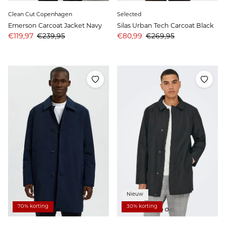
Clean Cut Copenhagen
Selected
Emerson Carcoat Jacket Navy
Silas Urban Tech Carcoat Black
Aanbiedingsprijs
Prijs
Aanbiedingsprijs
Prijs
€119,97
€239,95
€80,99
€269,95
Nieuw
70% korting
30% korting