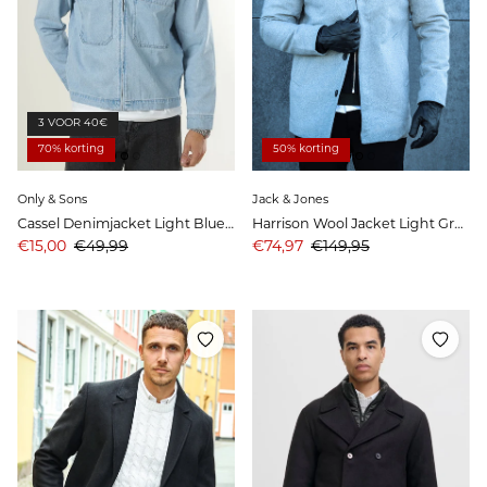
3 VOOR 40€
70% korting
50% korting
Only & Sons
Jack & Jones
Cassel Denimjacket Light Blue Denim
Harrison Wool Jacket Light Grey Melange
Aanbiedingsprijs
Prijs
Aanbiedingsprijs
Prijs
€15,00
€49,99
€74,97
€149,95