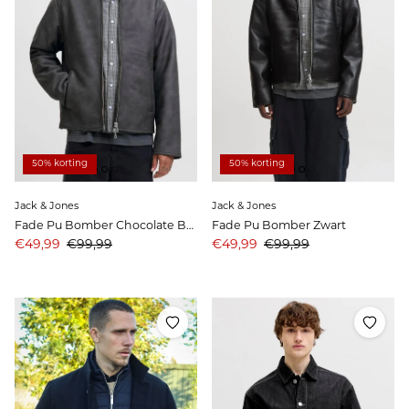
50% korting
50% korting
Jack & Jones
Jack & Jones
Fade Pu Bomber Chocolate Brown
Fade Pu Bomber Zwart
Aanbiedingsprijs
Prijs
Aanbiedingsprijs
Prijs
€49,99
€99,99
€49,99
€99,99