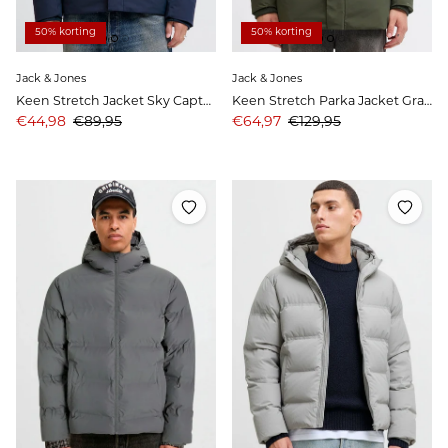
50% korting
50% korting
Jack & Jones
Jack & Jones
Keen Stretch Jacket Sky Captain
Keen Stretch Parka Jacket Grape Leaf
Aanbiedingsprijs
Prijs
Aanbiedingsprijs
Prijs
€44,98
€89,95
€64,97
€129,95