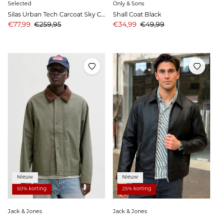
Selected
Only & Sons
Silas Urban Tech Carcoat Sky Captain
Shall Coat Black
Aanbiedingsprijs
Prijs
Aanbiedingsprijs
Prijs
€77,99
€259,95
€34,99
€49,99
Nieuw
Nieuw
50% korting
25% korting
Jack & Jones
Jack & Jones