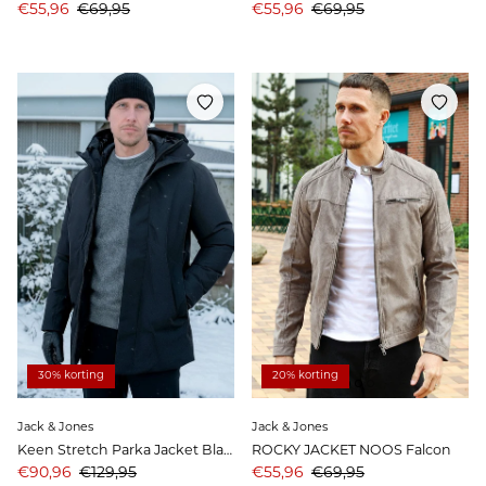
Aanbiedingsprijs
Prijs
Aanbiedingsprijs
Prijs
€55,96
€69,95
€55,96
€69,95
30% korting
20% korting
Jack & Jones
Jack & Jones
Keen Stretch Parka Jacket Black
ROCKY JACKET NOOS Falcon
Aanbiedingsprijs
Prijs
Aanbiedingsprijs
Prijs
€90,96
€129,95
€55,96
€69,95