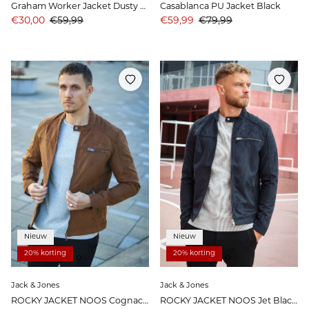
Graham Worker Jacket Dusty Olive
Casablanca PU Jacket Black
Aanbiedingsprijs
Prijs
Aanbiedingsprijs
Prijs
€30,00
€59,99
€59,99
€79,99
Nieuw
Nieuw
20% korting
20% korting
Jack & Jones
Jack & Jones
ROCKY JACKET NOOS Cognac Fake suede
ROCKY JACKET NOOS Jet Black Fake suede