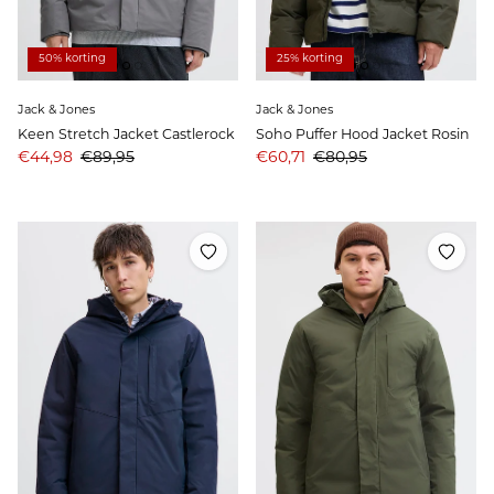
50% korting
25% korting
Jack & Jones
Jack & Jones
Keen Stretch Jacket Castlerock
Soho Puffer Hood Jacket Rosin
Aanbiedingsprijs
Prijs
Aanbiedingsprijs
Prijs
€44,98
€89,95
€60,71
€80,95