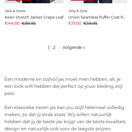
Jack & Jones
Only & Sons
Keen Stretch Jacket Grape Leaf
Union Seamless Puffer Coat Rosin
Aanbiedingsprijs
Prijs
Aanbiedingsprijs
Prijs
€44,98
€89,95
€17,00
€59,95
1
2
·
Volgende »
Een moderne en stijlvol jas moet men hebben, als je
een look wilt hebben die perfect op jouw kleding stijl
past.
Een klassieke heren jas kan jou stijll helemaal volledig
maken, zo dat jij strak staat. Wij willen natuurlijk
hebben dat jij de beste jas krijgt van de beste kwaliteit,
design en natuurlijk ook voor de laagste prijzen.