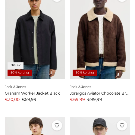
Nieuw
50% korting
30% korting
Jack & Jones
Jack & Jones
Graham Worker Jacket Black
Jorargos Aviator Chocolate Brown
Aanbiedingsprijs
Prijs
Aanbiedingsprijs
Prijs
€30,00
€59,99
€69,99
€99,99