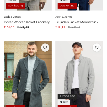
Nieuw
Nieuw
50% korting
70% korting
Jack & Jones
Jack & Jones
Dover Worker Jacket Crockery
Blujaden Jacket Moonstruck
Aanbiedingsprijs
Prijs
Aanbiedingsprijs
Prijs
€34,99
€69,99
€18,00
€59,99
2 VOOR 70€
Nieuw