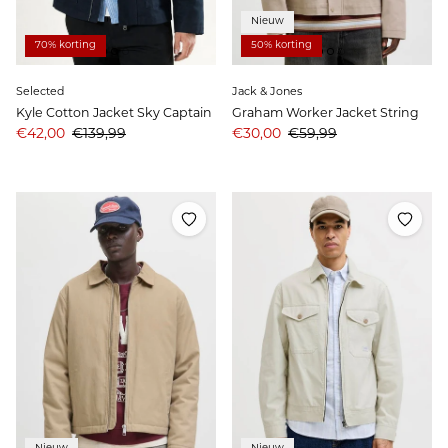
Nieuw
70% korting
50% korting
Selected
Jack & Jones
Kyle Cotton Jacket Sky Captain
Graham Worker Jacket String
Aanbiedingsprijs
Prijs
Aanbiedingsprijs
Prijs
€42,00
€139,99
€30,00
€59,99