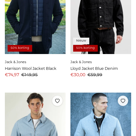
Nieuw
50% korting
50% korting
Jack & Jones
Jack & Jones
Harrison Wool Jacket Black
Lloyd Jacket Blue Denim
Aanbiedingsprijs
Prijs
Aanbiedingsprijs
Prijs
€74,97
€149,95
€30,00
€59,99