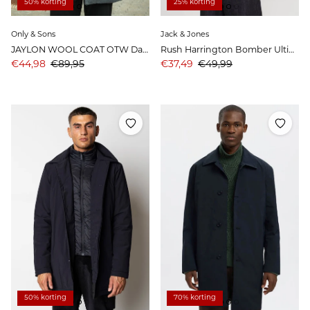
50% korting
25% korting
Only & Sons
Jack & Jones
JAYLON WOOL COAT OTW Dark Grey Melange
Rush Harrington Bomber Ultimate Grey
Aanbiedingsprijs
Prijs
Aanbiedingsprijs
Prijs
€44,98
€89,95
€37,49
€49,99
50% korting
70% korting