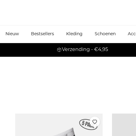
Ga naar inhoud
Nieuw
Bestsellers
Kleding
Schoenen
Acc
Verzending - €4,95