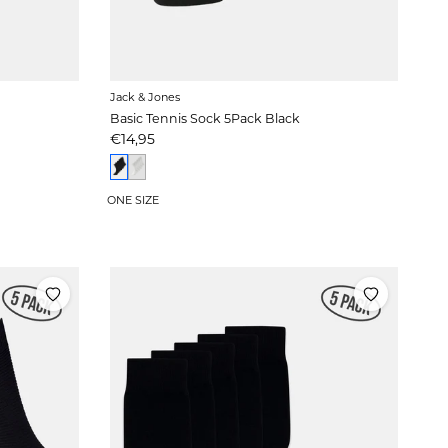
Jack & Jones
Basic Tennis Sock 5Pack Black
Prijs
€14,95
ONE SIZE