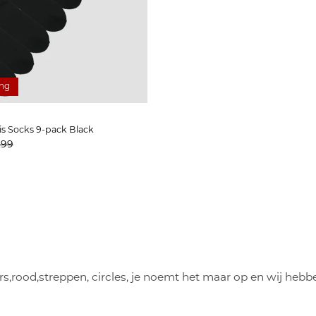
ing
s Socks 9-pack Black
prijs
s
,99
ars,rood,streppen, circles, je noemt het maar op en wij hebb