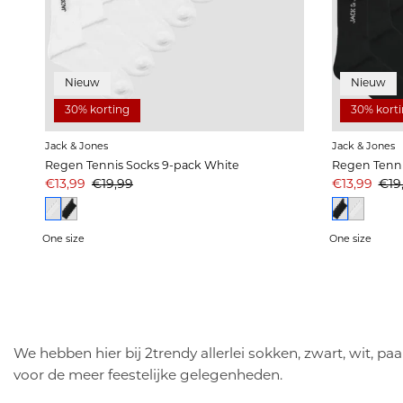
Nieuw
Nieuw
30% korting
30% kort
Jack & Jones
Jack & Jones
Regen Tennis Socks 9-pack White
Regen Tenni
Aanbiedingsprijs
Prijs
Aanbiedings
Prij
€13,99
€19,99
€13,99
€19
One size
One size
We hebben hier bij 2trendy allerlei sokken, zwart, wit, pa
voor de meer feestelijke gelegenheden.