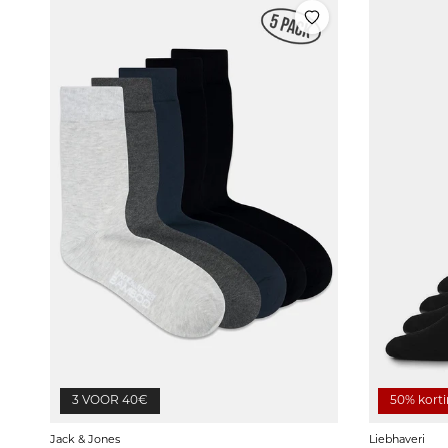
3 VOOR 40€
50% kort
Jack & Jones
Liebhaveri