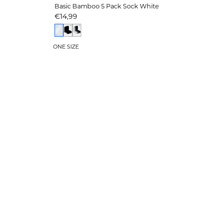
Basic Bamboo 5 Pack Sock White
Prijs
€14,99
ONE SIZE