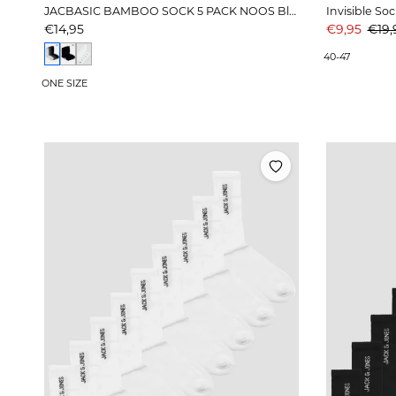
JACBASIC BAMBOO SOCK 5 PACK NOOS Black Black Navy blazer Dark grey melange Light
Invisible So
Prijs
Aanbiedings
Prijs
€14,95
€9,95
€19,
40-47
ONE SIZE