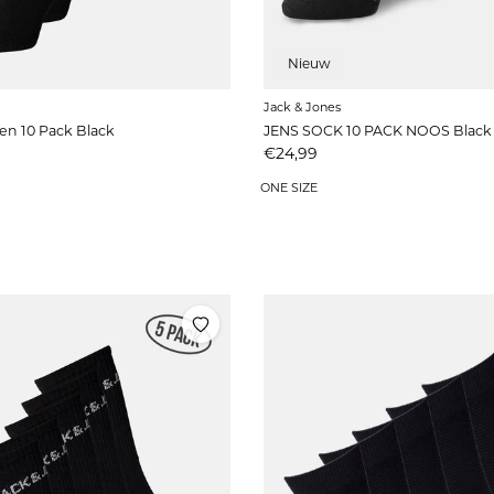
Nieuw
Jack & Jones
n 10 Pack Black
JENS SOCK 10 PACK NOOS Black
Prijs
€24,99
ONE SIZE