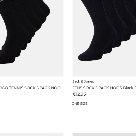
Jack & Jones
JACBASIC LOGO TENNIS SOCK 5 PACK NOOS Black
Prijs
€12,95
ONE SIZE