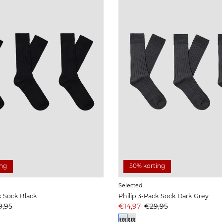
ing
50% korting
Selected
k Sock Black
Philip 3-Pack Sock Dark Grey
prijs
js
Aanbiedingsprijs
Prijs
9,95
€14,97
€29,95