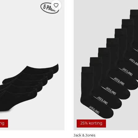
ing
25% korting
Jack & Jones