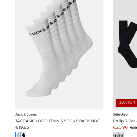
30% kort
Jack & Jones
Selected
JACBASIC LOGO TENNIS SOCK 5 PACK NOOS White
Philip 3-Pac
Prijs
Aanbiedings
Pri
€19,95
€20,96
€2