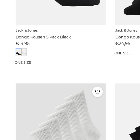
Jack & Jones
Jack & Jones
Dongo Kousen 5 Pack Black
Dongo Kouse
Prijs
Prijs
€14,95
€24,95
ONE SIZE
ONE SIZE