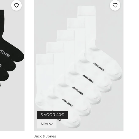
3 VOOR 40€
Nieuw
Jack & Jones