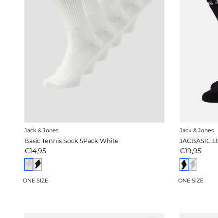
Jack & Jones
Jack & Jones
Basic Tennis Sock 5Pack White
Prijs
Prijs
€14,95
€19,95
ONE SIZE
ONE SIZE