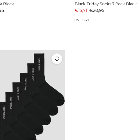
ck Black
Black Friday Socks 7 Pack Black
prijs
Aanbiedingsprijs
Prijs
95
€15,71
€20,95
ONE SIZE