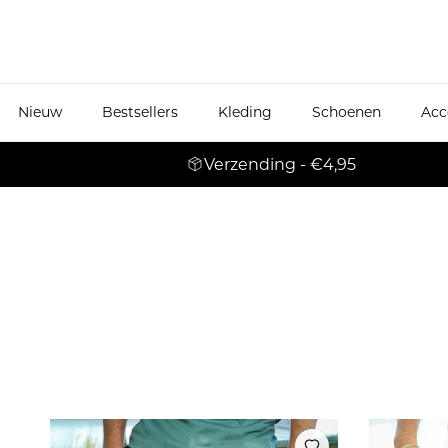
Ga naar inhoud
Nieuw
Bestsellers
Kleding
Schoenen
Acc
Verzending - €4,95