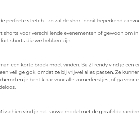
de perfecte stretch - zo zal de short nooit beperkend aanvo
rt shorts voor verschillende evenementen of gewoon om in 
ort shorts die we hebben zijn:
of man een korte broek moet vinden. Bij 2Trendy vind je een
d een veilige gok, omdat ze bij vrijwel alles passen. Ze kun
hemd en je bent klaar voor alle zomerfeestjes, of ga voor e
deloos.
Misschien vind je het rauwe model met de gerafelde randen m