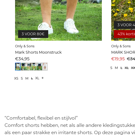
3 VOOR 
3 VOOR 80€
43% kort
Only & Sons
Only & Sons
Mark Shorts Moonstruck
Prijs
Aanbiedings
Prij
€34,95
€19,95
€34
S
M
L
XL
XX
+
XL
XS
S
M
L
Show more options
“Comfortabel, flexibel en stijlvol”
Comfort shorts hebben, net als alle andere kledingstukken
als een paar strakke en irritante shorts. Op deze pagina 