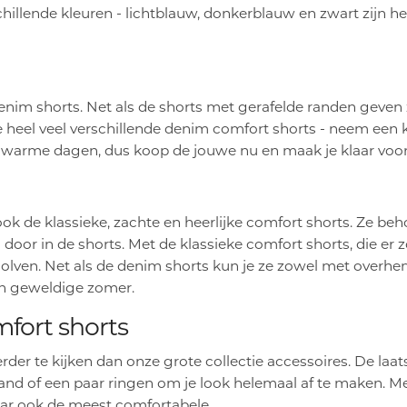
illende kleuren - lichtblauw, donkerblauw en zwart zijn het 
im shorts. Net als de shorts met gerafelde randen geven z
e heel veel verschillende denim comfort shorts - neem een ki
ect warme dagen, dus koop de jouwe nu en maak je klaar voo
k de klassieke, zachte en heerlijke comfort shorts. Ze beho
oor in de shorts. Met de klassieke comfort shorts, die er zow
olven. Net als de denim shorts kun je ze zowel met overhe
een geweldige zomer.
mfort shorts
verder te kijken dan onze grote collectie accessoires. De laa
d of een paar ringen om je look helemaal af te maken. Met 
maar ook de meest comfortabele.