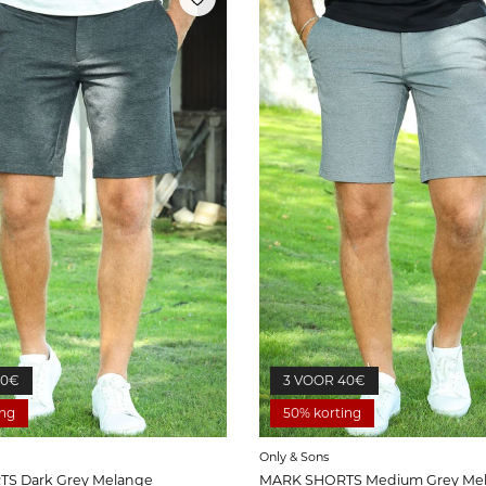
40€
3 VOOR 40€
ing
50% korting
Only & Sons
S Dark Grey Melange
MARK SHORTS Medium Grey Me