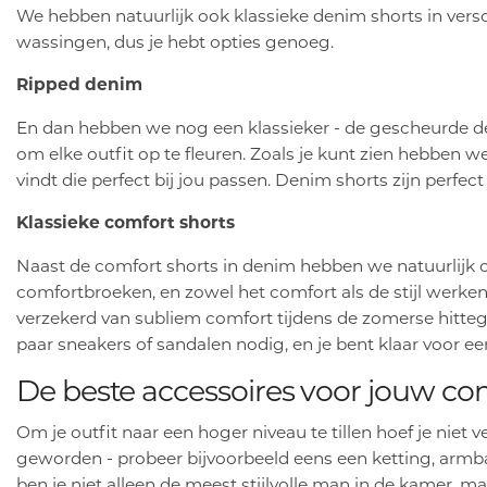
We hebben natuurlijk ook klassieke denim shorts in versch
wassingen, dus je hebt opties genoeg.
Ripped denim
En dan hebben we nog een klassieker - de gescheurde den
om elke outfit op te fleuren. Zoals je kunt zien hebben w
vindt die perfect bij jou passen. Denim shorts zijn perf
Klassieke comfort shorts
Naast de comfort shorts in denim hebben we natuurlijk oo
comfortbroeken, en zowel het comfort als de stijl werken d
verzekerd van subliem comfort tijdens de zomerse hitteg
paar sneakers of sandalen nodig, en je bent klaar voor 
De beste accessoires voor jouw co
Om je outfit naar een hoger niveau te tillen hoef je niet 
geworden - probeer bijvoorbeeld eens een ketting, armban
ben je niet alleen de meest stijlvolle man in de kamer, 