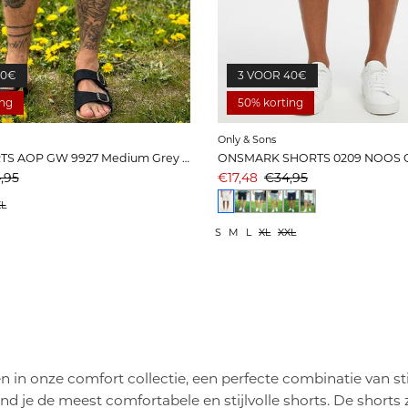
40€
3 VOOR 40€
ing
50% korting
Only & Sons
MARK SHORTS AOP GW 9927 Medium Grey Melange
prijs
s
Aanbiedingsprijs
Prijs
,95
€17,48
€34,95
L
S
M
L
XL
XXL
 in onze comfort collectie, een perfecte combinatie van stij
vind je de meest comfortabele en stijlvolle shorts. De short