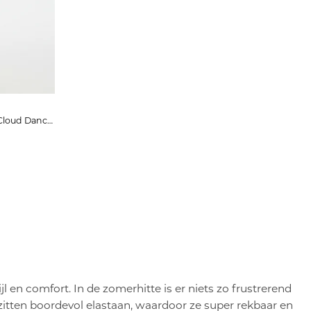
ONSMARK SHORTS 0209 NOOS Cloud Dancer
l en comfort. In de zomerhitte is er niets zo frustrerend
s zitten boordevol elastaan, waardoor ze super rekbaar en