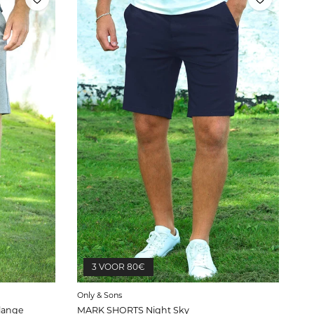
3 VOOR 80€
Only & Sons
lange
MARK SHORTS Night Sky