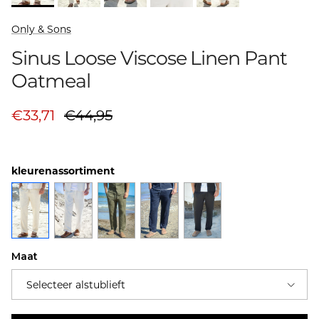
Only & Sons
Sinus Loose Viscose Linen Pant
Oatmeal
Aanbiedingsprijs
Prijs
€33,71
€44,95
kleurenassortiment
Maat
Selecteer alstublieft